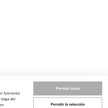
Permitir todas
er funciones
 haga del
Permitir la selección
den