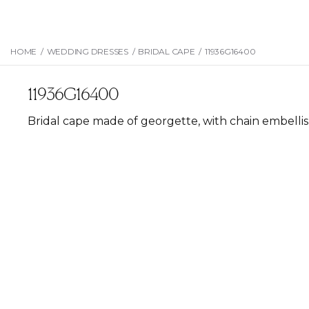
HOME
/
WEDDING DRESSES
/
BRIDAL CAPE
/
11936G16400
11936G16400
Bridal cape made of georgette, with chain embelli