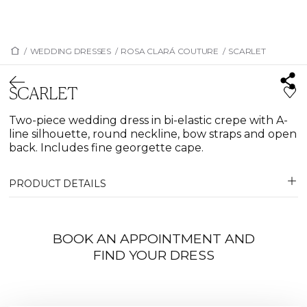
/
WEDDING DRESSES
/
ROSA CLARÁ COUTURE
/
SCARLET
SCARLET
Two-piece wedding dress in bi-elastic crepe with A-
line silhouette, round neckline, bow straps and open
back. Includes fine georgette cape.
PRODUCT DETAILS
BOOK AN APPOINTMENT AND
FIND YOUR DRESS