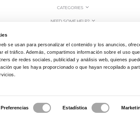
CATEGORIES
NEED SOME HELP?
POINTS OF SALE
ies
web se usan para personalizar el contenido y los anuncios, ofrec
COMPANY
ar el tráfico. Además, compartimos información sobre el uso que
tners de redes sociales, publicidad y análisis web, quienes pue
ación que les haya proporcionado o que hayan recopilado a parti
vicios.
Preferencias
Estadística
Marketi
2026 Rosa Clará | Since 1995
·
Legal information
·
Privacy Policy
·
Cookie Po