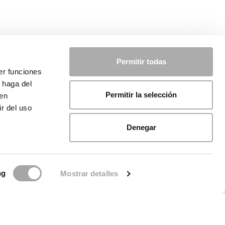
Permitir todas
er funciones
 haga del
Permitir la selección
den
r del uso
Denegar
ng
Mostrar detalles
licy