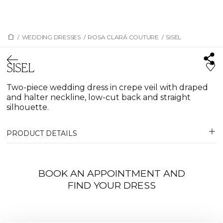
/
WEDDING DRESSES
/
ROSA CLARÁ COUTURE
/
SISEL
SISEL
Two-piece wedding dress in crepe veil with draped
and halter neckline, low-cut back and straight
silhouette.
PRODUCT DETAILS
BOOK AN APPOINTMENT AND
FIND YOUR DRESS