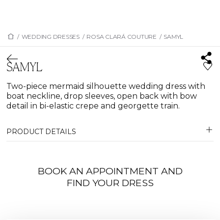
/
WEDDING DRESSES
/
ROSA CLARÁ COUTURE
/
SAMYL
SAMYL
Two-piece mermaid silhouette wedding dress with
boat neckline, drop sleeves, open back with bow
detail in bi-elastic crepe and georgette train.
PRODUCT DETAILS
BOOK AN APPOINTMENT AND
FIND YOUR DRESS