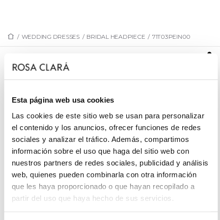
/
WEDDING DRESSES
/
BRIDAL HEADPIECE
/
71T03PEIN00
71T03PEIN00
Bridal jewellery comb, made with flowers and metal
leaves, with glass bead embellishments.
Esta página web usa cookies
Las cookies de este sitio web se usan para personalizar
el contenido y los anuncios, ofrecer funciones de redes
sociales y analizar el tráfico. Además, compartimos
REQUEST AN APPOINTMENT
información sobre el uso que haga del sitio web con
nuestros partners de redes sociales, publicidad y análisis
web, quienes pueden combinarla con otra información
que les haya proporcionado o que hayan recopilado a
partir del uso que haya hecho de sus servicios.