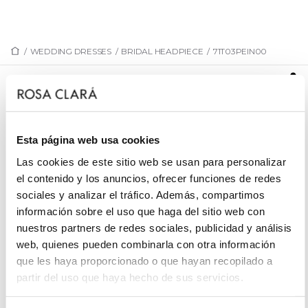
/
WEDDING DRESSES
/
BRIDAL HEADPIECE
/
71T03PEIN00
71T03PEIN00
Bridal jewellery comb, made with flowers and metal
leaves, with glass bead embellishments.
Esta página web usa cookies
Las cookies de este sitio web se usan para personalizar
el contenido y los anuncios, ofrecer funciones de redes
sociales y analizar el tráfico. Además, compartimos
REQUEST AN APPOINTMENT
información sobre el uso que haga del sitio web con
nuestros partners de redes sociales, publicidad y análisis
web, quienes pueden combinarla con otra información
que les haya proporcionado o que hayan recopilado a
partir del uso que haya hecho de sus servicios.