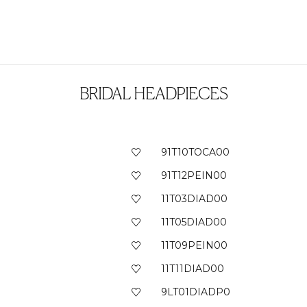
BRIDAL HEADPIECES
91T10TOCA00
91T12PEIN00
11T03DIAD00
11T05DIAD00
11T09PEIN00
11T11DIAD00
9LT01DIADP0