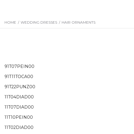
HOME
/
WEDDING DRESSES
/
HAIR ORNAMENTS
91T07PEIN00
91T11TOCA00
91T22PUNZ00
11T04DIAD00
11T07DIAD00
11T10PEIN00
11T02DIAD00