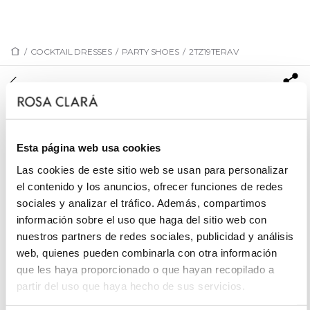
/
COCKTAIL DRESSES
/
PARTY SHOES
/
2TZ19TERAV
2TZ19TERAV
Velvet dress sandal with leather heel. With a high
heel, platform and a decorative bow, you will be
Esta página web usa cookies
enamoured this on-trend Rosa Clará Cocktail outfit.
Las cookies de este sitio web se usan para personalizar
el contenido y los anuncios, ofrecer funciones de redes
sociales y analizar el tráfico. Además, compartimos
REQUEST AN APPOINTMENT
información sobre el uso que haga del sitio web con
nuestros partners de redes sociales, publicidad y análisis
web, quienes pueden combinarla con otra información
que les haya proporcionado o que hayan recopilado a
partir del uso que haya hecho de sus servicios.