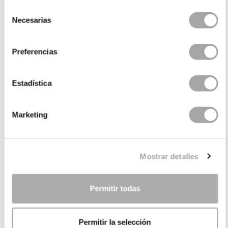
Selección
Necesarias
de
consentimiento
Preferencias
Estadística
Marketing
CATEGORIES
NEED SOME HELP?
Mostrar detalles
POINTS OF SALE
Permitir todas
COMPANY
Permitir la selección