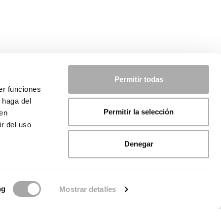
Permitir todas
er funciones
 haga del
Permitir la selección
den
r del uso
Denegar
ng
Mostrar detalles
licy