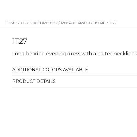
HOME
/
COCKTAIL DRESSES
/
ROSA CLARÁ COCKTAIL
/
1T27
1T27
Long beaded evening dress with a halter neckline 
ADDITIONAL COLORS AVAILABLE
PRODUCT DETAILS