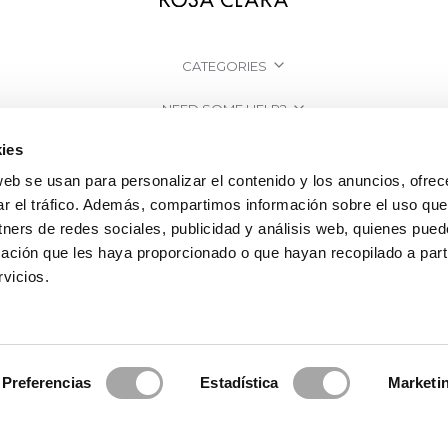
CATEGORIES
NEED SOME HELP?
ies
POINTS OF SALE
web se usan para personalizar el contenido y los anuncios, ofrec
COMPANY
ar el tráfico. Además, compartimos información sobre el uso que
tners de redes sociales, publicidad y análisis web, quienes pue
ación que les haya proporcionado o que hayan recopilado a parti
vicios.
Preferencias
Estadística
Marketi
2026 Rosa Clará | Since 1995
·
Legal information
·
Privacy Policy
·
Cookie Po