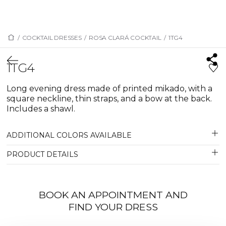
/
COCKTAIL DRESSES
/
ROSA CLARÁ COCKTAIL
/
1TG4
1TG4
Long evening dress made of printed mikado, with a
square neckline, thin straps, and a bow at the back.
Includes a shawl.
ADDITIONAL COLORS AVAILABLE
PRODUCT DETAILS
BOOK AN APPOINTMENT AND
FIND YOUR DRESS