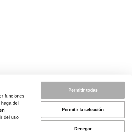
Permitir todas
er funciones
 haga del
Permitir la selección
den
r del uso
Denegar