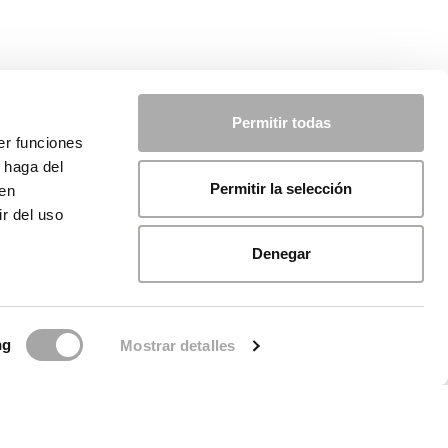
Permitir todas
er funciones
 haga del
Permitir la selección
den
r del uso
Denegar
ng
Mostrar detalles
licy