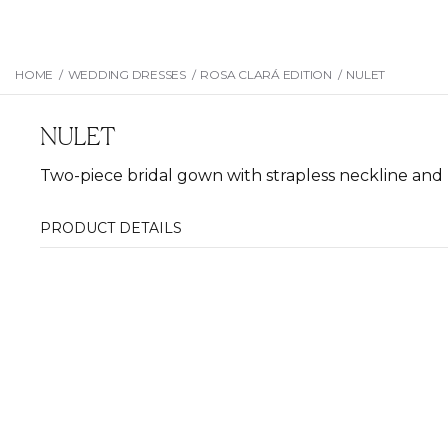
HOME
/
WEDDING DRESSES
/
ROSA CLARÁ EDITION
/
NULET
NULET
Two-piece bridal gown with strapless neckline and pr
PRODUCT DETAILS