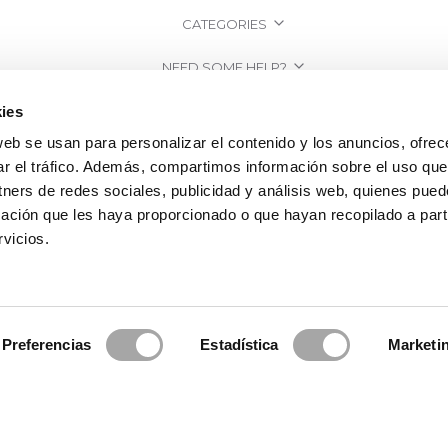
CATEGORIES
NEED SOME HELP?
POINTS OF SALE
ies
web se usan para personalizar el contenido y los anuncios, ofrec
COMPANY
ar el tráfico. Además, compartimos información sobre el uso que
tners de redes sociales, publicidad y análisis web, quienes pue
ación que les haya proporcionado o que hayan recopilado a parti
vicios.
Preferencias
Estadística
Marketi
2026 Rosa Clará | Since 1995
·
Legal information
·
Privacy Policy
·
Cookie Po