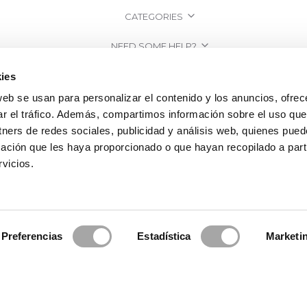
CATEGORIES
NEED SOME HELP?
POINTS OF SALE
ies
web se usan para personalizar el contenido y los anuncios, ofrec
COMPANY
ar el tráfico. Además, compartimos información sobre el uso que
tners de redes sociales, publicidad y análisis web, quienes pue
ación que les haya proporcionado o que hayan recopilado a parti
vicios.
Preferencias
Estadística
Marketi
2026 Rosa Clará | Since 1995
·
Legal information
·
Privacy Policy
·
Cookie Po