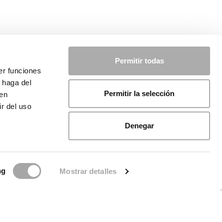
Permitir todas
er funciones
 haga del
Permitir la selección
den
r del uso
Denegar
ng
Mostrar detalles
licy