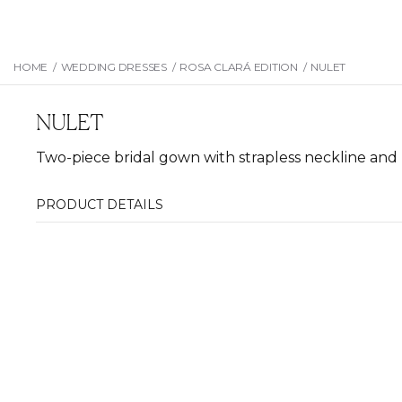
HOME
/
WEDDING DRESSES
/
ROSA CLARÁ EDITION
/
NULET
NULET
Two-piece bridal gown with strapless neckline and pr
PRODUCT DETAILS