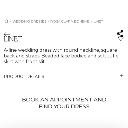
/
WEDDING DRESSES
/
ROSA CLARÁ BOHEME
/
LINET
LINET
A-line wedding dress with round neckline, square
back and straps. Beaded lace bodice and soft tulle
skirt with front slit.
PRODUCT DETAILS
BOOK AN APPOINTMENT AND
FIND YOUR DRESS