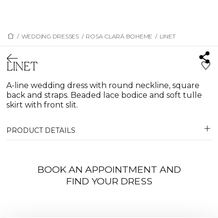
/
WEDDING DRESSES
/
ROSA CLARÁ BOHEME
/
LINET
LINET
A-line wedding dress with round neckline, square
back and straps. Beaded lace bodice and soft tulle
skirt with front slit.
PRODUCT DETAILS
BOOK AN APPOINTMENT AND
FIND YOUR DRESS