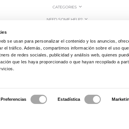
CATEGORIES
NEED SOME HELP?
POINTS OF SALE
ies
web se usan para personalizar el contenido y los anuncios, ofrec
COMPANY
ar el tráfico. Además, compartimos información sobre el uso que
tners de redes sociales, publicidad y análisis web, quienes pue
ación que les haya proporcionado o que hayan recopilado a parti
vicios.
Preferencias
Estadística
Marketi
2026 Rosa Clará | Since 1995
·
Legal information
·
Privacy Policy
·
Cookie Po