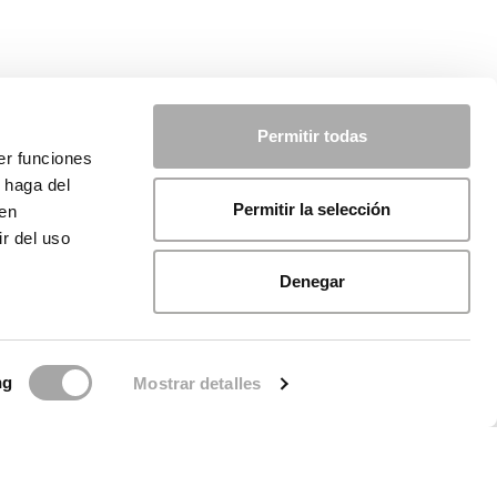
Permitir todas
er funciones
 haga del
Permitir la selección
den
r del uso
Denegar
ng
Mostrar detalles
licy