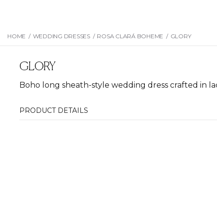
HOME
/
WEDDING DRESSES
/
ROSA CLARÁ BOHEME
/
GLORY
GLORY
Boho long sheath-style wedding dress crafted in la
PRODUCT DETAILS