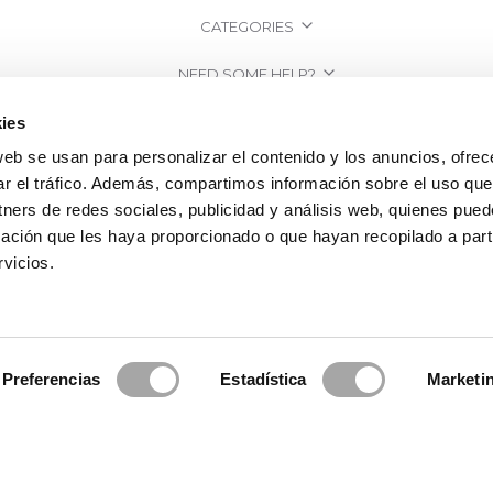
CATEGORIES
NEED SOME HELP?
POINTS OF SALE
ies
web se usan para personalizar el contenido y los anuncios, ofrec
COMPANY
ar el tráfico. Además, compartimos información sobre el uso que
tners de redes sociales, publicidad y análisis web, quienes pue
ación que les haya proporcionado o que hayan recopilado a parti
vicios.
Preferencias
Estadística
Marketi
2026 Rosa Clará | Since 1995
·
Legal information
·
Privacy Policy
·
Cookie Po