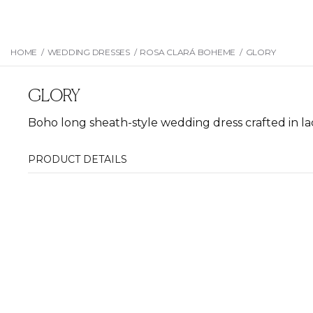
HOME
/
WEDDING DRESSES
/
ROSA CLARÁ BOHEME
/
GLORY
GLORY
Boho long sheath-style wedding dress crafted in la
PRODUCT DETAILS