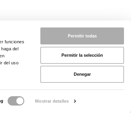
Permitir todas
er funciones
 haga del
Permitir la selección
den
r del uso
Denegar
ng
Mostrar detalles
licy