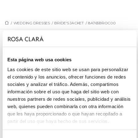
/
WEDDING DRESSES
/
BRIDE'S JACKET
/
8A765BROC00
8A765BROC00
Bridal jacket crafted in brocade.
Esta página web usa cookies
Las cookies de este sitio web se usan para personalizar
el contenido y los anuncios, ofrecer funciones de redes
sociales y analizar el tráfico. Además, compartimos
REQUEST AN APPOINTMENT
información sobre el uso que haga del sitio web con
nuestros partners de redes sociales, publicidad y análisis
web, quienes pueden combinarla con otra información
que les haya proporcionado o que hayan recopilado a
partir del uso que haya hecho de sus servicios.
Selección