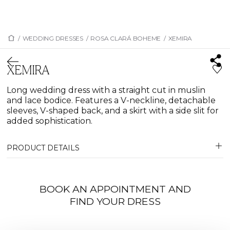
/
WEDDING DRESSES
/
ROSA CLARÁ BOHEME
/
XEMIRA
XEMIRA
Long wedding dress with a straight cut in muslin
and lace bodice. Features a V-neckline, detachable
sleeves, V-shaped back, and a skirt with a side slit for
added sophistication.
PRODUCT DETAILS
BOOK AN APPOINTMENT AND
FIND YOUR DRESS