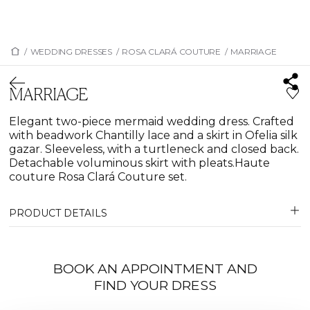
/
WEDDING DRESSES
/
ROSA CLARÁ COUTURE
/
MARRIAGE
MARRIAGE
Elegant two-piece mermaid wedding dress. Crafted
with beadwork Chantilly lace and a skirt in Ofelia silk
gazar. Sleeveless, with a turtleneck and closed back.
Detachable voluminous skirt with pleats.Haute
couture Rosa Clará Couture set.
PRODUCT DETAILS
BOOK AN APPOINTMENT AND
FIND YOUR DRESS