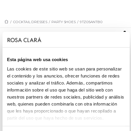
/
COCKTAIL DRESSES
/
PARTY SHOES
/
9TZ05ANTB0
9TZ05ANTB0
Evening shoe. Made in suede. With bow and low
heel.Rosa Clará Cocktail outfit.
Esta página web usa cookies
Las cookies de este sitio web se usan para personalizar
el contenido y los anuncios, ofrecer funciones de redes
sociales y analizar el tráfico. Además, compartimos
REQUEST AN APPOINTMENT
información sobre el uso que haga del sitio web con
nuestros partners de redes sociales, publicidad y análisis
web, quienes pueden combinarla con otra información
que les haya proporcionado o que hayan recopilado a
partir del uso que haya hecho de sus servicios.