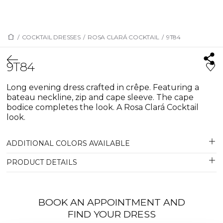
/
COCKTAIL DRESSES
/
ROSA CLARÁ COCKTAIL
/
9T84
9T84
Long evening dress crafted in crêpe. Featuring a
bateau neckline, zip and cape sleeve. The cape
bodice completes the look. A Rosa Clará Cocktail
look.
ADDITIONAL COLORS AVAILABLE
PRODUCT DETAILS
BOOK AN APPOINTMENT AND
FIND YOUR DRESS