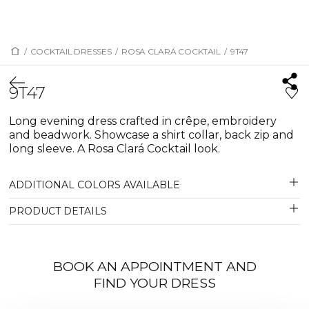
/
COCKTAIL DRESSES
/
ROSA CLARÁ COCKTAIL
/
9T47
9T47
Long evening dress crafted in crêpe, embroidery
and beadwork. Showcase a shirt collar, back zip and
long sleeve. A Rosa Clará Cocktail look.
ADDITIONAL COLORS AVAILABLE
PRODUCT DETAILS
BOOK AN APPOINTMENT AND
FIND YOUR DRESS