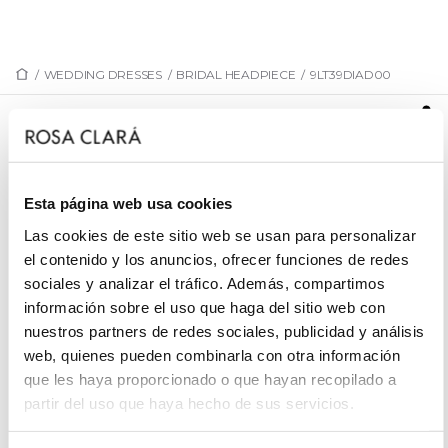
/
WEDDING DRESSES
/
BRIDAL HEADPIECE
/
9LT39DIAD00
9LT39DIAD00
Princess style bridal headband. Made in
beadwork.Dreamy MB Accessories outfit.
Esta página web usa cookies
Las cookies de este sitio web se usan para personalizar
el contenido y los anuncios, ofrecer funciones de redes
sociales y analizar el tráfico. Además, compartimos
REQUEST AN APPOINTMENT
información sobre el uso que haga del sitio web con
nuestros partners de redes sociales, publicidad y análisis
web, quienes pueden combinarla con otra información
que les haya proporcionado o que hayan recopilado a
partir del uso que haya hecho de sus servicios.