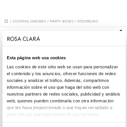
/
COCKTAIL DRESSES
/
PARTY SHOES
/
5TZ01REJA0
5TZ01REJA0
Suede cocktail sandal. With platform, high heel,
round covered clasp and crossover straps on vamp.
Esta página web usa cookies
Las cookies de este sitio web se usan para personalizar
el contenido y los anuncios, ofrecer funciones de redes
sociales y analizar el tráfico. Además, compartimos
REQUEST AN APPOINTMENT
información sobre el uso que haga del sitio web con
nuestros partners de redes sociales, publicidad y análisis
web, quienes pueden combinarla con otra información
que les haya proporcionado o que hayan recopilado a
partir del uso que haya hecho de sus servicios.