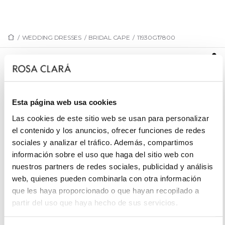
/
WEDDING DRESSES
/
BRIDAL CAPE
/
11930G17800
11930G17800
Bridal overdress made of fine georgette. With chain
embellishment and draping down to the hips.
Esta página web usa cookies
Las cookies de este sitio web se usan para personalizar
el contenido y los anuncios, ofrecer funciones de redes
sociales y analizar el tráfico. Además, compartimos
REQUEST AN APPOINTMENT
información sobre el uso que haga del sitio web con
nuestros partners de redes sociales, publicidad y análisis
web, quienes pueden combinarla con otra información
que les haya proporcionado o que hayan recopilado a
partir del uso que haya hecho de sus servicios.