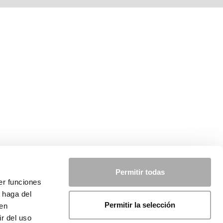
Permitir todas
er funciones
 haga del
Permitir la selección
den
r del uso