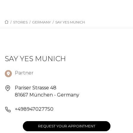
/
STORES
/
GERMANY
/
SAY YES MUNICH
SAY YES MUNICH
Partner
Pariser Strasse 48
81667 München - Germany
+498947027750
REQUEST YOUR APPOINTMENT