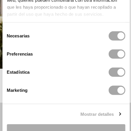
que les haya proporcionado o que hayan recopilado a
partir del uso que haya hecho de sus servicios.
Selección
Necesarias
de
consentimiento
Preferencias
Estadística
ROSA CLARÁ
Marketing
Mostrar detalles