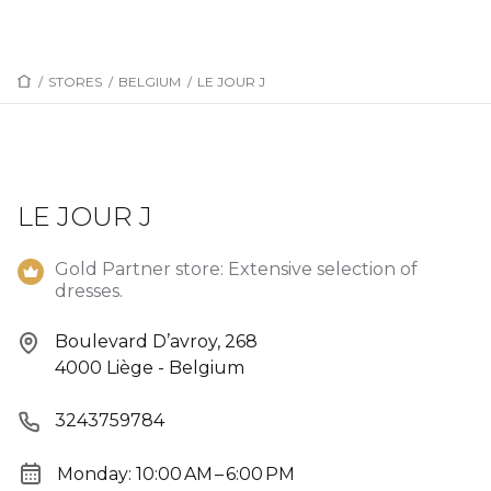
/
STORES
/
BELGIUM
/
LE JOUR J
LE JOUR J
Gold Partner store: Extensive selection of
dresses.
Boulevard D’avroy, 268
4000 Liège - Belgium
3243759784
Monday: 10:00 AM – 6:00 PM