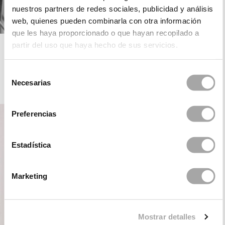
nuestros partners de redes sociales, publicidad y análisis
web, quienes pueden combinarla con otra información
que les haya proporcionado o que hayan recopilado a
ROSA CLARÁ GATSBY
partir del uso que haya hecho de sus servicios.
Selección
Necesarias
de
COMMUNION
consentimiento
Preferencias
Estadística
Marketing
Mostrar detalles