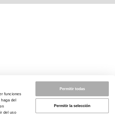
Permitir todas
er funciones
 haga del
Permitir la selección
den
r del uso