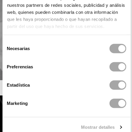
nuestros partners de redes sociales, publicidad y análisis
web, quienes pueden combinarla con otra información
que les haya proporcionado o que hayan recopilado a
partir del uso que haya hecho de sus servicios.
Selección
Necesarias
de
consentimiento
Preferencias
Estadística
ROSA CLARÁ SOFT
Marketing
Mostrar detalles