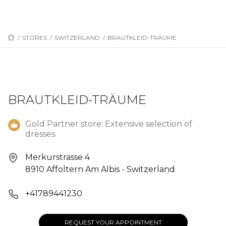
/
STORES
/
SWITZERLAND
/
BRAUTKLEID-TRÄUME
BRAUTKLEID-TRÄUME
Gold Partner store: Extensive selection of
dresses.
Merkurstrasse 4
8910 Affoltern Am Albis - Switzerland
+41789441230
REQUEST YOUR APPOINTMENT