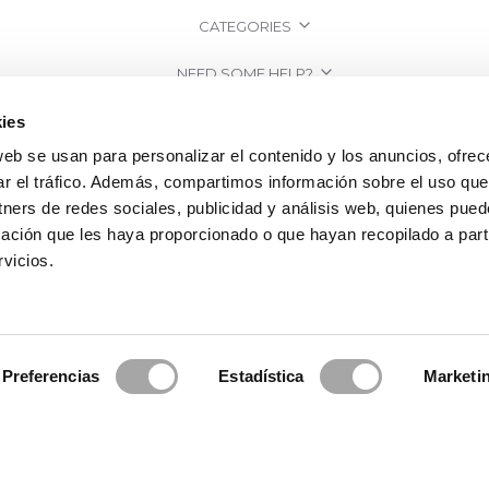
CATEGORIES
NEED SOME HELP?
POINTS OF SALE
ies
web se usan para personalizar el contenido y los anuncios, ofrec
COMPANY
ar el tráfico. Además, compartimos información sobre el uso que
tners de redes sociales, publicidad y análisis web, quienes pue
ación que les haya proporcionado o que hayan recopilado a parti
vicios.
Preferencias
Estadística
Marketi
2026 Rosa Clará | Since 1995
·
Legal information
·
Privacy Policy
·
Cookie Po