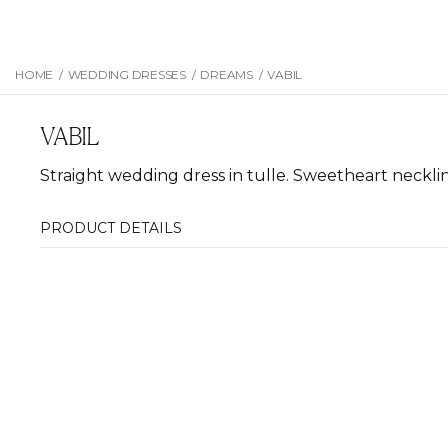
HOME
/
WEDDING DRESSES
/
DREAMS
/
VABIL
VABIL
Straight wedding dress in tulle. Sweetheart neckline
PRODUCT DETAILS