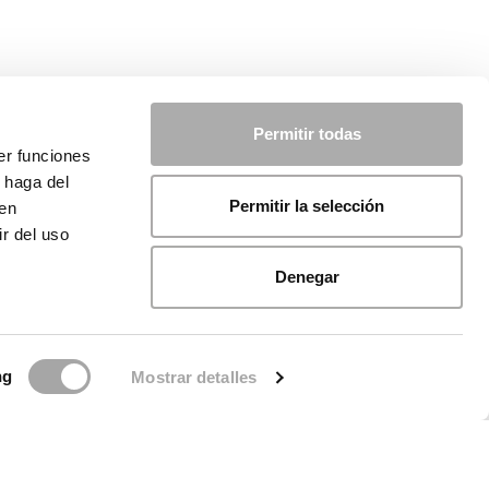
Permitir todas
er funciones
 haga del
Permitir la selección
den
r del uso
Denegar
ng
Mostrar detalles
licy