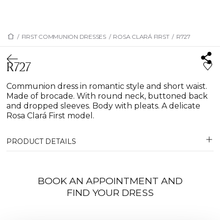
/
FIRST COMMUNION DRESSES
/
ROSA CLARÁ FIRST
/
R727
R727
Communion dress in romantic style and short waist.
Made of brocade. With round neck, buttoned back
and dropped sleeves. Body with pleats. A delicate
Rosa Clará First model.
PRODUCT DETAILS
BOOK AN APPOINTMENT AND
FIND YOUR DRESS