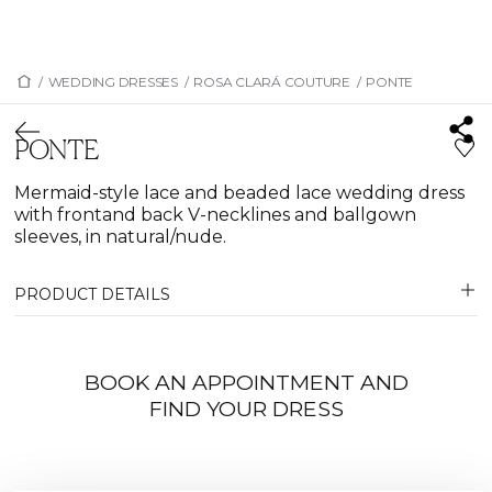
/
WEDDING DRESSES
/
ROSA CLARÁ COUTURE
/
PONTE
PONTE
Mermaid-style lace and beaded lace wedding dress
with frontand back V-necklines and ballgown
sleeves, in natural/nude.
PRODUCT DETAILS
BOOK AN APPOINTMENT AND
FIND YOUR DRESS