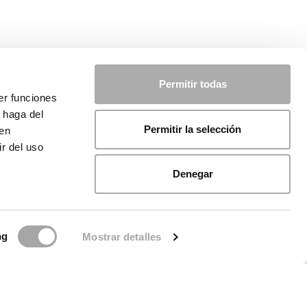
Permitir todas
er funciones
 haga del
Permitir la selección
den
r del uso
Denegar
ng
Mostrar detalles
licy