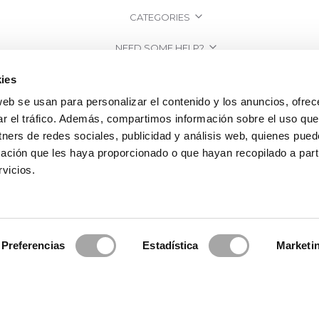
CATEGORIES
NEED SOME HELP?
POINTS OF SALE
ies
web se usan para personalizar el contenido y los anuncios, ofrec
COMPANY
ar el tráfico. Además, compartimos información sobre el uso que
tners de redes sociales, publicidad y análisis web, quienes pue
ación que les haya proporcionado o que hayan recopilado a parti
vicios.
Preferencias
Estadística
Marketi
2026 Rosa Clará | Since 1995
·
Legal information
·
Privacy Policy
·
Cookie Po