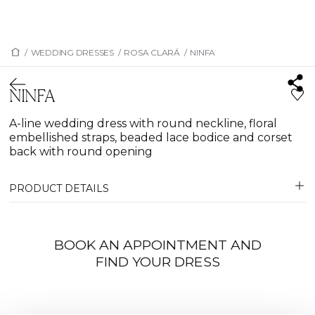
/
WEDDING DRESSES
/
ROSA CLARÁ
/
NINFA
NINFA
A-line wedding dress with round neckline, floral
embellished straps, beaded lace bodice and corset
back with round opening
PRODUCT DETAILS
BOOK AN APPOINTMENT AND
FIND YOUR DRESS