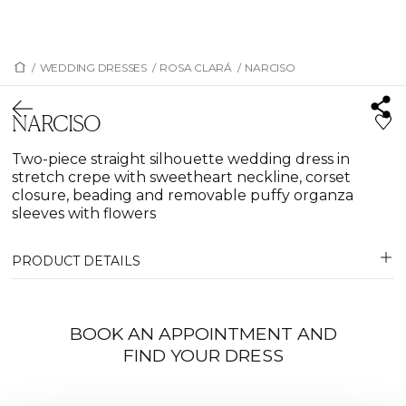
/
WEDDING DRESSES
/
ROSA CLARÁ
/
NARCISO
NARCISO
Two-piece straight silhouette wedding dress in
stretch crepe with sweetheart neckline, corset
closure, beading and removable puffy organza
sleeves with flowers
PRODUCT DETAILS
BOOK AN APPOINTMENT AND
FIND YOUR DRESS