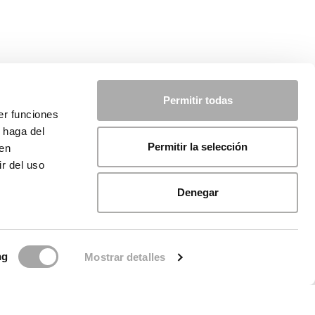
Permitir todas
er funciones
 haga del
Permitir la selección
den
r del uso
Denegar
ng
Mostrar detalles
licy