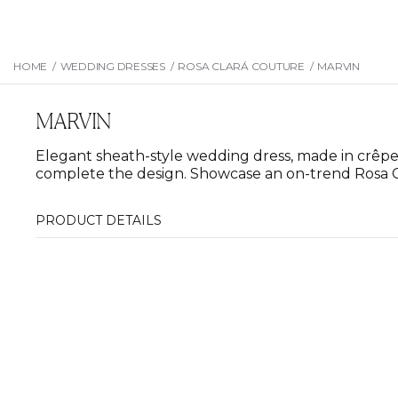
HOME
/
WEDDING DRESSES
/
ROSA CLARÁ COUTURE
/
MARVIN
MARVIN
Elegant sheath-style wedding dress, made in crêpe. 
complete the design. Showcase an on-trend Rosa C
PRODUCT DETAILS