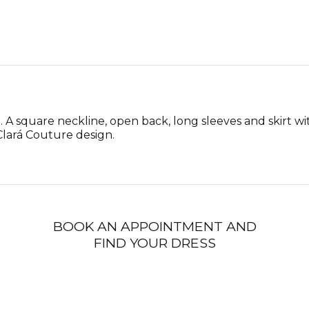
A square neckline, open back, long sleeves and skirt wit
lará Couture design.
BOOK AN APPOINTMENT AND
FIND YOUR DRESS