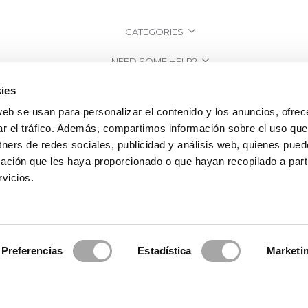
CATEGORIES
NEED SOME HELP?
ies
POINTS OF SALE
web se usan para personalizar el contenido y los anuncios, ofrec
COMPANY
ar el tráfico. Además, compartimos información sobre el uso que
tners de redes sociales, publicidad y análisis web, quienes pue
ación que les haya proporcionado o que hayan recopilado a parti
vicios.
Preferencias
Estadística
Marketi
2026 Rosa Clará | Since 1995
·
Legal information
·
Privacy Policy
·
Cookie Po