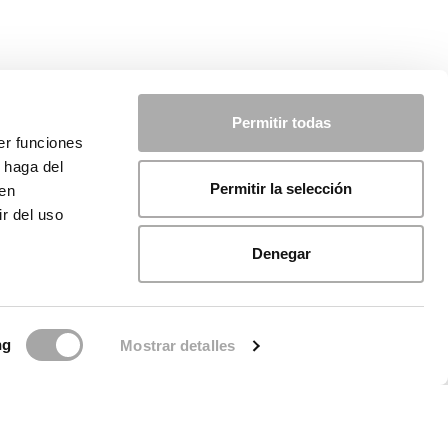
Permitir todas
er funciones
 haga del
Permitir la selección
den
r del uso
Denegar
ng
Mostrar detalles
licy