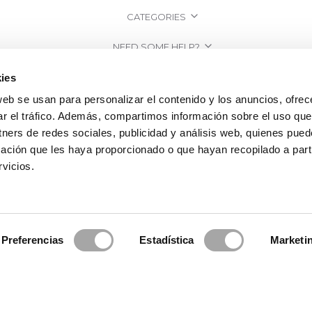
CATEGORIES
NEED SOME HELP?
POINTS OF SALE
ies
web se usan para personalizar el contenido y los anuncios, ofrec
COMPANY
ar el tráfico. Además, compartimos información sobre el uso que
tners de redes sociales, publicidad y análisis web, quienes pue
ación que les haya proporcionado o que hayan recopilado a parti
vicios.
Preferencias
Estadística
Marketi
2026 Rosa Clará | Since 1995
·
Legal information
·
Privacy Policy
·
Cookie Po