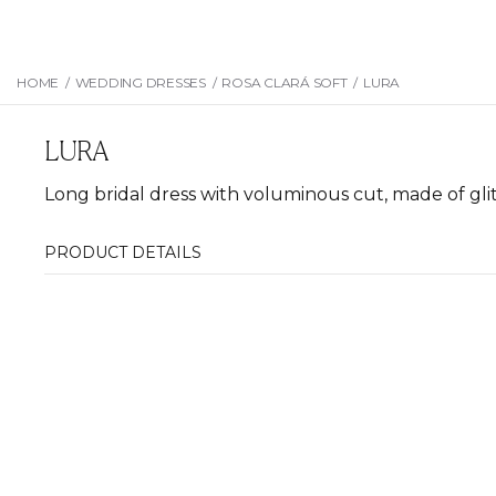
HOME
/
WEDDING DRESSES
/
ROSA CLARÁ SOFT
/
LURA
LURA
Long bridal dress with voluminous cut, made of glit
PRODUCT DETAILS