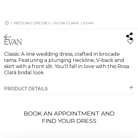
/
WEDDING DRESSES
/
ROSA CLARÁ
/
EVAN
EVAN
Classic A-line wedding dress, crafted in brocade
rama. Featuring a plunging neckline, V-back and
skirt with a front slit. You'll fall in love with this Rosa
Clará bridal look.
PRODUCT DETAILS
BOOK AN APPOINTMENT AND
FIND YOUR DRESS