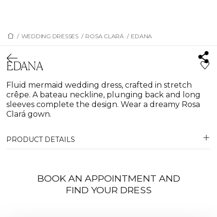
/
WEDDING DRESSES
/
ROSA CLARÁ
/
EDANA
EDANA
Fluid mermaid wedding dress, crafted in stretch
crêpe. A bateau neckline, plunging back and long
sleeves complete the design. Wear a dreamy Rosa
Clará gown.
PRODUCT DETAILS
BOOK AN APPOINTMENT AND
FIND YOUR DRESS