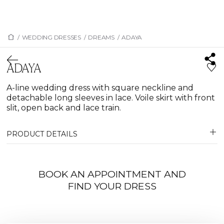
/
WEDDING DRESSES
/
DREAMS
/
ADAYA
ADAYA
A-line wedding dress with square neckline and
detachable long sleeves in lace. Voile skirt with front
slit, open back and lace train.
PRODUCT DETAILS
BOOK AN APPOINTMENT AND
FIND YOUR DRESS