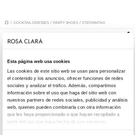
/
COCKTAIL DRESSES
/
PARTY SHOES
/
9TZ01ANTA0
9TZ01ANTA0
Evening sandal. Crafted in suede. With high
platform heel.Rosa Clará Cocktail outfit.
Esta página web usa cookies
Las cookies de este sitio web se usan para personalizar
el contenido y los anuncios, ofrecer funciones de redes
sociales y analizar el tráfico. Además, compartimos
REQUEST AN APPOINTMENT
información sobre el uso que haga del sitio web con
nuestros partners de redes sociales, publicidad y análisis
web, quienes pueden combinarla con otra información
que les haya proporcionado o que hayan recopilado a
partir del uso que haya hecho de sus servicios.