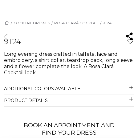
/
COCKTAIL DRESSES
/
ROSA CLARÁ COCKTAIL
/
9T24
9T24
Long evening dress crafted in taffeta, lace and
embroidery, a shirt collar, teardrop back, long sleeve
and a flower complete the look. A Rosa Clará
Cocktail look.
ADDITIONAL COLORS AVAILABLE
PRODUCT DETAILS
BOOK AN APPOINTMENT AND
FIND YOUR DRESS