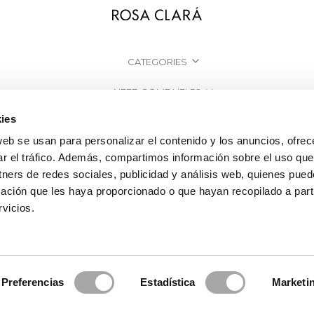
CATEGORIES
NEED SOME HELP?
ies
POINTS OF SALE
web se usan para personalizar el contenido y los anuncios, ofrec
COMPANY
ar el tráfico. Además, compartimos información sobre el uso que
tners de redes sociales, publicidad y análisis web, quienes pue
ación que les haya proporcionado o que hayan recopilado a parti
vicios.
Preferencias
Estadística
Marketi
2026 Rosa Clará | Since 1995
·
Legal information
·
Privacy Policy
·
Cookie Po