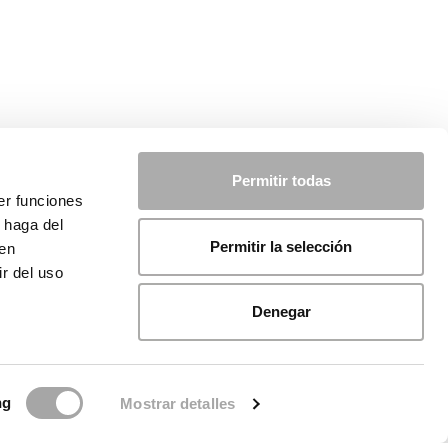
Permitir todas
er funciones
 haga del
Permitir la selección
den
r del uso
Denegar
ng
Mostrar detalles
licy