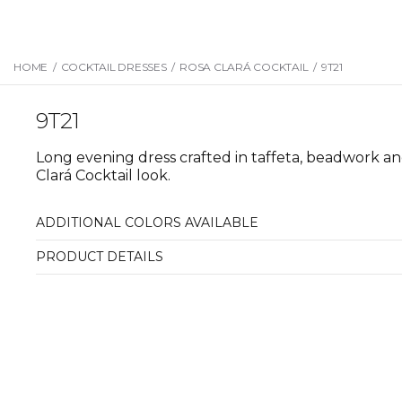
HOME
/
COCKTAIL DRESSES
/
ROSA CLARÁ COCKTAIL
/
9T21
9T21
Long evening dress crafted in taffeta, beadwork a
Clará Cocktail look.
ADDITIONAL COLORS AVAILABLE
PRODUCT DETAILS