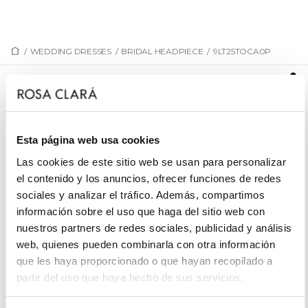
/
WEDDING DRESSES
/
BRIDAL HEADPIECE
/
9LT25TOCA0P
9LT25TOCA0P
Modern bridal hair ornament. Crafted in
beadwork.MB Accessories look.
Esta página web usa cookies
Las cookies de este sitio web se usan para personalizar
el contenido y los anuncios, ofrecer funciones de redes
sociales y analizar el tráfico. Además, compartimos
REQUEST AN APPOINTMENT
información sobre el uso que haga del sitio web con
nuestros partners de redes sociales, publicidad y análisis
web, quienes pueden combinarla con otra información
que les haya proporcionado o que hayan recopilado a
partir del uso que haya hecho de sus servicios.