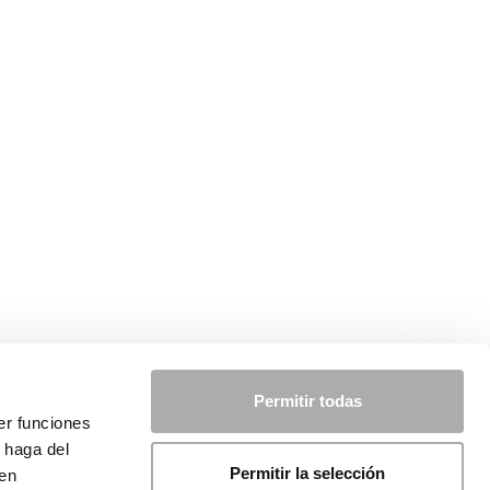
Permitir todas
er funciones
 haga del
Permitir la selección
den