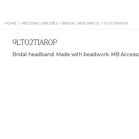
HOME
/
WEDDING DRESSES
/
BRIDAL HEADPIECE
/
9LT02TIAR0P
9LT02TIAR0P
Bridal headband. Made with beadwork. MB Accessor