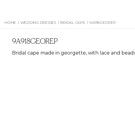
HOME
/
WEDDING DRESSES
/
BRIDAL CAPE
/
9A918GEOREP
9A918GEOREP
Bridal cape made in georgette, with lace and beadwo