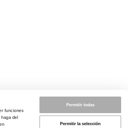
Permitir todas
er funciones
 haga del
Permitir la selección
den